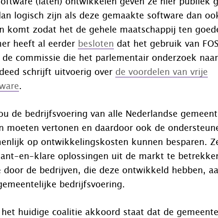
oftware (laten) ontwikkelen geven ze hier publiek g
an logisch zijn als deze gemaakte software dan oo
n komt zodat het de gehele maatschappij ten goe
r heeft al eerder
besloten
dat het gebruik van FO
de commissie die het parlementair onderzoek naar
deed schrijft uitvoerig over
de voordelen van vrije
tware
.
ou de bedrijfsvoering van alle Nederlandse gemeent
 moeten vertonen en daardoor ook de ondersteun
menlijk op ontwikkelingskosten kunnen besparen. Z
ant-en-klare oplossingen uit de markt te betrekken,
 door de bedrijven, die deze ontwikkeld hebben, aa
emeentelijke bedrijfsvoering.
het huidige coalitie akkoord staat dat de gemeente