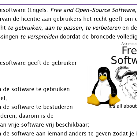
cesoftware (Engels:
Free and Open-Source Software
rvan de licentie aan gebruikers het recht geeft om 
cht
te gebruiken
,
aan te passen
,
te verbeteren
en de
assingen
te verspreiden
doordat de broncode volledig 
esoftware geeft de gebruiker
m de software te gebruiken
el;
m de software te bestuderen
nderen, daarom is de
n vrije software vrij beschikbaar;
m de software aan iemand anders te geven zodat je