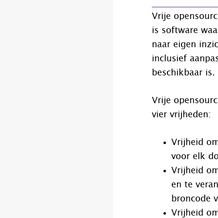
Vrije opensour
is software waa
naar eigen inzi
inclusief aanp
beschikbaar is.
Vrije opensourc
vier vrijheden:
Vrijheid o
voor elk do
Vrijheid o
en te vera
broncode va
Vrijheid o