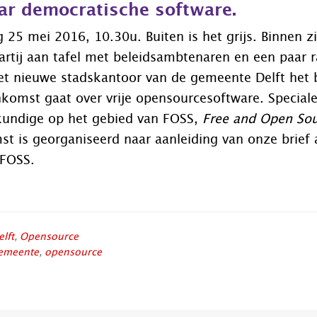
r democratische software.
 25 mei 2016, 10.30u. Buiten is het grijs. Binnen
z
artij aan tafel met beleidsambtenaren en een paar 
et nieuwe stadskantoor
van de
gemeente Delft
het 
komst gaat over vrije opensourcesoftware. Speciale
kundige op het gebied van FOSS,
Free and Open Sou
t is georganiseerd naar aanleiding van onze brief
 FOSS.
verHoe
t
elft
,
Opensource
en
emeente
,
opensource
ifant?