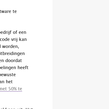
tware te
edrijf of een
code vrij kan
d worden,
itbreidingen
en doordat
elingen heeft
 bewuste
an het
 met 50% te