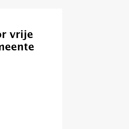
r vrije
meente