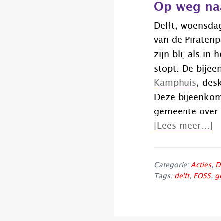
Op weg naa
Delft, woensdag
van de Piratenp
zijn blij als
in h
stopt
.
De bijeen
Kamphuis
, des
Deze bijeenkoms
gemeente over
o
[Lees meer…]
ee
je
Categorie:
Acties
,
D
e
Tags:
delft
,
FOSS
,
g
ol