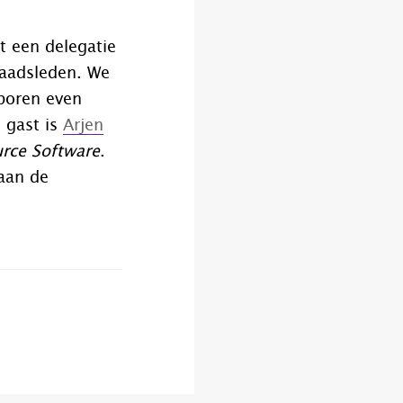
it een delegatie
raadsleden. We
boren even
 gast is
Arjen
rce Software
.
 aan de