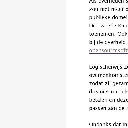
Als overheden s
zou niet meer d
publieke domei
De Tweede Kame
toenemen. Ook 
bij de overheid 
opensourcesof
Logischerwijs z
overeenkomsten
zodat zij geza
dus niet meer k
betalen en deze
passen aan de g
Ondanks dat in 