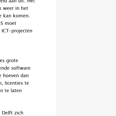
eld aan uit. Het
k weer in het
de kan komen.
SS moet
 ICT-projecten
es grote
ende software
e hoeven dan
 licenties te
n te laten
 Delft zich