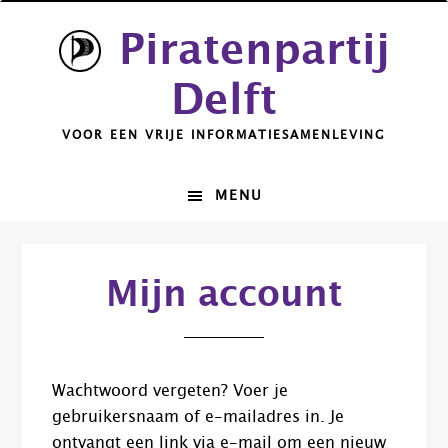
Spring
Door
Piratenpartij
naar
naar
de
de
Delft
hoofdnavigatie
hoofd
inhoud
VOOR EEN VRIJE INFORMATIESAMENLEVING
MENU
Mijn account
Wachtwoord vergeten? Voer je
gebruikersnaam of e-mailadres in. Je
ontvangt een link via e-mail om een nieuw