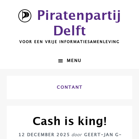
Spring
Door
Piratenpartij
naar
naar
de
de
Delft
hoofdnavigatie
hoofd
inhoud
VOOR EEN VRIJE INFORMATIESAMENLEVING
MENU
CONTANT
Cash is king!
12 DECEMBER 2025
door
GEERT-JAN G-