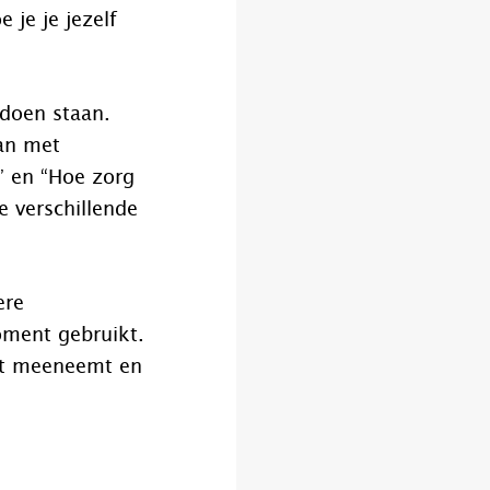
 je je jezelf
 doen staan.
an met
” en “Hoe zorg
e verschillende
ere
oment gebruikt.
let meeneemt en