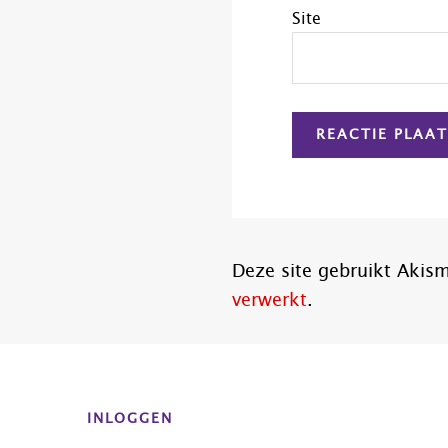
Site
Deze site gebruikt Aki
verwerkt
.
Before
Footer
INLOGGEN